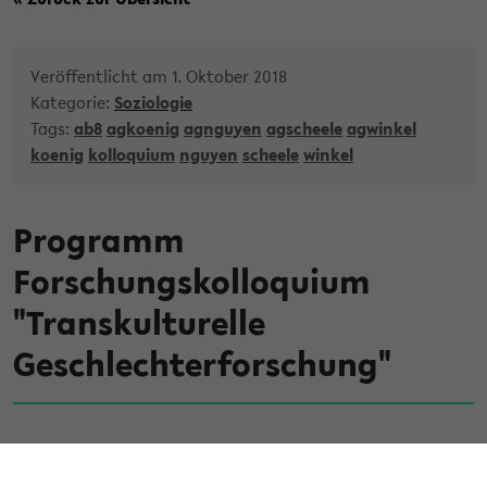
Veröffentlicht am 1. Oktober 2018
Kategorie:
Soziologie
Tags:
ab8
agkoenig
agnguyen
agscheele
agwinkel
koenig
kolloquium
nguyen
scheele
winkel
Programm
Forschungskolloquium
"Transkulturelle
Geschlechterforschung"