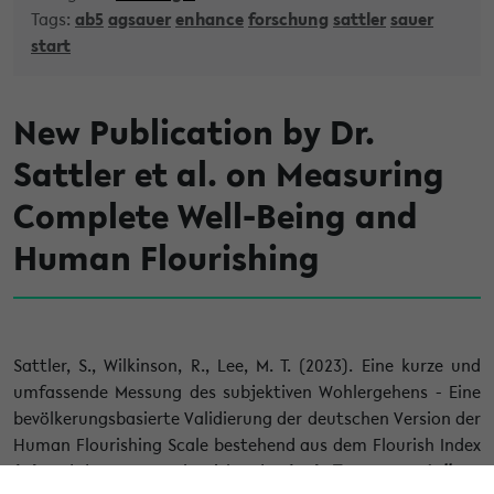
Tags:
ab5
agsauer
enhance
forschung
sattler
sauer
start
New Publication by Dr.
Sattler et al. on Measuring
Complete Well-Being and
Human Flourishing
Sattler, S., Wilkinson, R., Lee, M. T. (2023). Eine kurze und
umfassende Messung des subjektiven Wohlergehens - Eine
bevölkerungsbasierte Validierung der deutschen Version der
Human Flourishing Scale bestehend aus dem Flourish Index
(FI) und dem Secure Flourish Index (SFI).
Zusammenstellung