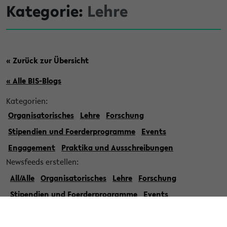
Kategorie:
Lehre
« Zurück zur Übersicht
« Alle BIS-Blogs
Kategorien:
Organisatorisches
Lehre
Forschung
Stipendien und Foerderprogramme
Events
Engagement
Praktika und Ausschreibungen
Newsfeeds erstellen:
All/Alle
Organisatorisches
Lehre
Forschung
Stipendien und Foerderprogramme
Events
Engagement
Praktika und Ausschreibungen