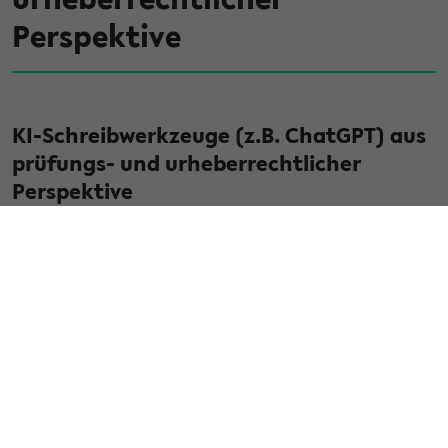
Perspektive
KI-Schreibwerkzeuge (z.B. ChatGPT) aus
prüfungs- und urheberrechtlicher
Perspektive
Mittwoch, 05. Juli 2023 | 14:00 – 16:00 h (s.t.) | Zoom-Raum:
https://uni-bielefeld.zoom.us/j/63515869683?
pwd=cXVuek1xenk3WWxlNk0xOG54NnNtQT09, Meeting-ID:
635 1586 9683, Passwort: 379397
Impuls:
David Timothy Barber (Dezernat Studium und Lehre
(SL) / Justitiariat)
Die breite und leichte Verfügbarkeit von generativer KI (z.B.
ChatGPT) wirft im Kontext von Lehre und Prüfungen neue