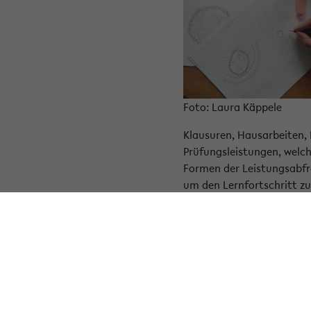
Foto: Laura Käppele
Klausuren, Hausarbeiten, E
Prüfungsleistungen, welch
Formen der Leistungsabfra
um den Lernfortschritt zu
In dieser kurzen Beitrags
Damit möchte ich nach Mö
genutzt werden könnten. H
Ein Portfolio als Studien
Portfolio vorstellen, da