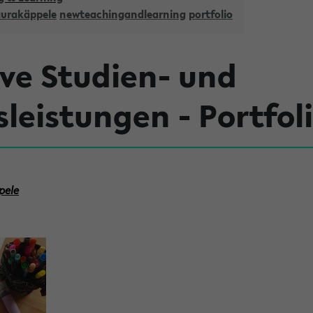
aurakäppele
newteachingandlearning
portfolio
ve Studien- und
leistungen - Portfol
pele