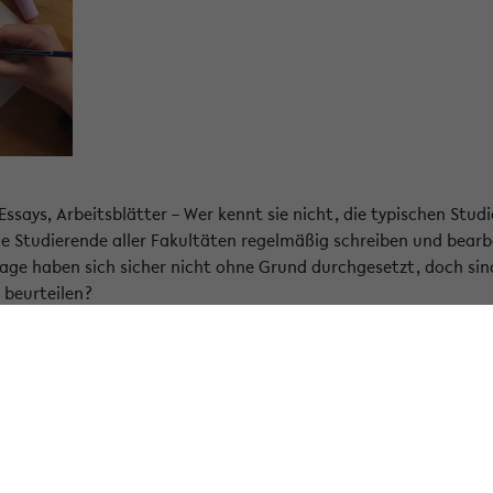
ssays, Arbeitsblätter – Wer kennt sie nicht, die typischen Stud
e Studierende aller Fakultäten regelmäßig schreiben und bearb
ge haben sich sicher nicht ohne Grund durchgesetzt, doch sind
 beurteilen?
reihe werde ich einige innovative Studien- und Prüfungsformen v
glichkeiten Ideen geben, wie diese Leistungen noch gewinnbrin
eute geht es um das schriftliche Prüfungsportfolio als Studien
leistung kann sehr unterschiedlich aufgebaut werden. In diesem 
s sich als eine Zusammenstellung verschiedener Dokumente in e