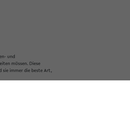
ien- und
eiten müssen. Diese
 sie immer die beste Art,
orstellen und beleuchten.
gender für den Lernerfolg
leistung.
Beitrag möchte ich das
iner Art Sammelmappe