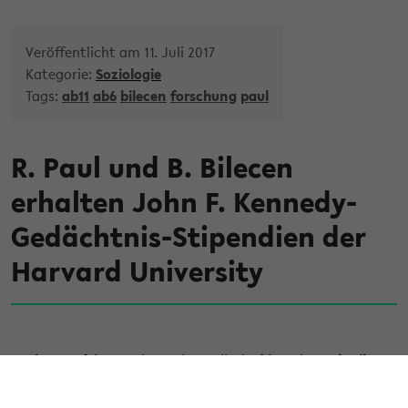
Veröffentlicht am 11. Juli 2017
Kategorie:
Soziologie
Tags:
ab11
ab6
bilecen
forschung
paul
R. Paul und B. Bilecen
erhalten John F. Kennedy-
Gedächtnis-Stipendien der
Harvard University
Regine Paul
(AB Recht und Gesellschaft) und
Başak Bilecen
(AB Transnationalisierung und Entwicklung) erhalten jeweils
ein John F. Kennedy-Gedächtnis-Stipendum der Harvard