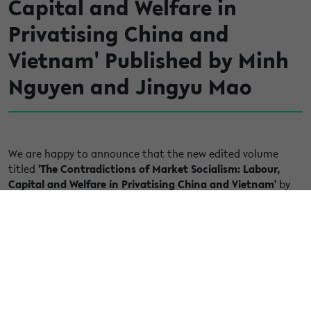
Capital and Welfare in
Privatising China and
Vietnam' Published by Minh
Nguyen and Jingyu Mao
We are happy to announce that the new edited volume
titled
'The Contradictions of Market Socialism: Labour,
Capital and Welfare in Privatising China and Vietnam'
by
Prof. Minh Nguyen (Bielefeld University) and Dr. Jingyu Mao
(University of Edinburgh) has been published by Bristol
University Press. The book is open-access and can be
downloaded at this
link
. For those who wish to buy a
physical copy, the 50% discount code DSC50 is valid until
the end of August.