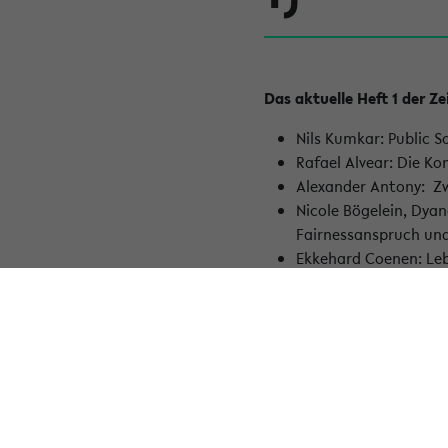
Das aktuelle Heft 1 der Ze
Nils Kumkar: Public S
Rafael Alvear: Die K
Alexander Antony: Zw
Nicole Bögelein, Dya
Fairnessanspruch u
Ekkehard Coenen: Leb
Lena Arnold, Jörg Do
Adults in Germany
Das Heft wird als Printau
auf die einzelnen Beiträg
« Zurück zur Übersicht