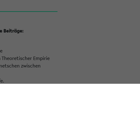
e Beiträge:
se
 Theoretischer Empirie
lmetschen zwischen
e.
on Uptake among Young
die Möglichkeit,
kostenlos