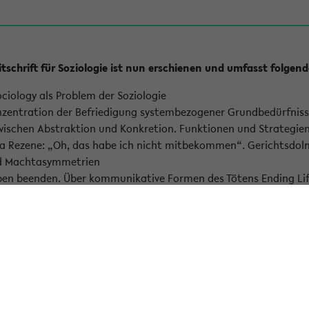
itschrift für Soziologie ist nun erschienen und umfasst folgend
ociology als Problem der Soziologie
onzentration der Befriedigung systembezogener Grundbedürfnis
ischen Abstraktion und Konkretion. Funktionen und Strategien
na Rezene: „Oh, das habe ich nicht mitbekommen“. Gerichtsdo
nd Machtasymmetrien
en beenden. Über kommunikative Formen des Tötens Ending Lif
llmann: Protected by Faith? Religion and COVID-19 Vaccinati
sgabe veröffentlicht, und über die Website des Verlags besteht 
e zuzugreifen
.