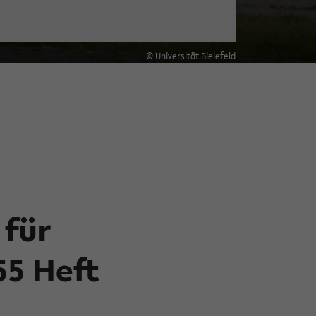
© Universität Bielefeld
 für
55 Heft