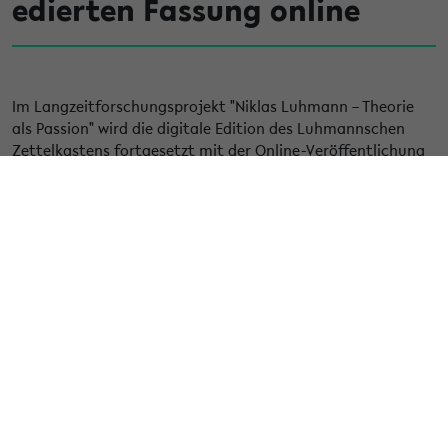
edierten Fassung online
Im Langzeitforschungsprojekt "Niklas Luhmann – Theorie
als Passion" wird die digitale Edition des Luhmannschen
Zettelkastens fortgesetzt mit der Online-Veröffentlichung
des 6. Auszugs der ersten Sammlung. Im Kontext der für
den ersten Zettelkasten zentralen funktionalen
Phänomenologie stehen nun in den Abteilungen 62 bis 76
umfangreiche Überlegungen zum Begriff der Rolle und der
Norm, der Behandlung von Erwartungsenttäuschungen und
zu einer Theorie der Persönlichkeit im Mittelpunkt. Daneben
finden sich Notizen u.a. zu organisationstheoretischen
Konzepten von Kommunikation und Informalität; eine
funktionale Lesart des Kausalitätsbegriffs schließt den
Auszug ab.
https://niklas-luhmann-archiv.de/aktuelles