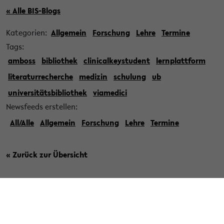
« Alle BIS-Blogs
Kategorien:
Allgemein
Forschung
Lehre
Termine
Tags:
amboss
bibliothek
clinicalkeystudent
lernplattform
literaturrecherche
medizin
schulung
ub
universitätsbibliothek
viamedici
Newsfeeds erstellen:
All/Alle
Allgemein
Forschung
Lehre
Termine
« Zurück zur Übersicht
» Veröffentlicht am 15. August 2025
Neue AMBOSS-Kooperation mit ZB