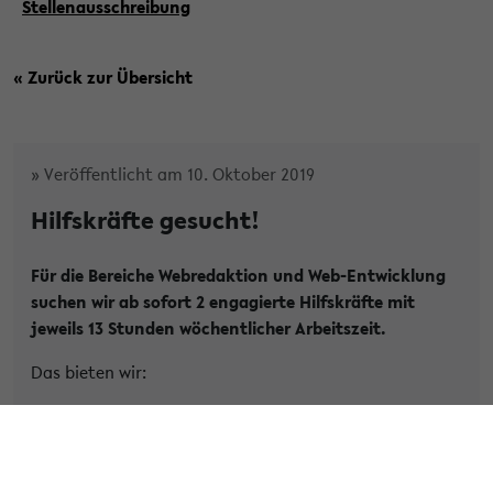
Stellenausschreibung
« Zurück zur Übersicht
» Veröffentlicht am 10. Oktober 2019
Hilfskräfte gesucht!
Für die Bereiche Webredaktion und Web-Entwicklung
suchen wir ab sofort 2 engagierte Hilfskräfte mit
jeweils 13 Stunden wöchentlicher Arbeitszeit.
Das bieten wir:
Jeweils eine zunächst bis zum 31.12.2020 befristete
Stelle als
studentische Hilfskraft (m/w/d) mit 13
Stunden wöchentlicher Arbeitszeit
. Die Stelle der