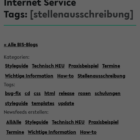
Internet Service
Tags:
[stellenausschreibung]
« Alle BIS-Blogs
Kategorien:
Styleguide
Technisch NEU
Praxisbeispiel
Termine
Wichtige Information
How-to
Stellenausschreibung
Tags:
bug-fix
cd
css
html
release
roxen
schulungen
styleguide
templates
update
Newsfeeds erstellen:
All/Alle
Styleguide
Technisch NEU
Praxisbeispiel
Termine
Wichtige Information
How-to