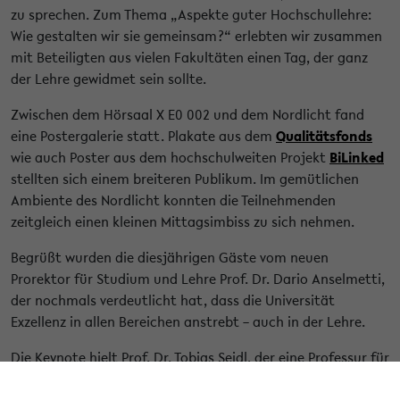
zu sprechen. Zum Thema „Aspekte guter Hochschullehre:
Wie gestalten wir sie gemeinsam?“ erlebten wir zusammen
mit Beteiligten aus vielen Fakultäten einen Tag, der ganz
der Lehre gewidmet sein sollte.
Zwischen dem Hörsaal X E0 002 und dem Nordlicht fand
eine Postergalerie statt. Plakate aus dem
Qualitätsfonds
wie auch Poster aus dem hochschulweiten Projekt
BiLinked
stellten sich einem breiteren Publikum. Im gemütlichen
Ambiente des Nordlicht konnten die Teilnehmenden
zeitgleich einen kleinen Mittagsimbiss zu sich nehmen.
Begrüßt wurden die diesjährigen Gäste vom neuen
Prorektor für Studium und Lehre Prof. Dr. Dario Anselmetti,
der nochmals verdeutlicht hat, dass die Universität
Exzellenz in allen Bereichen anstrebt – auch in der Lehre.
Die Keynote hielt Prof. Dr. Tobias Seidl, der eine Professur für
Schlüssel- und Selbstkompetenzen an der Hochschule der
Medien in Stuttgart innehat. Er ordnete ein, welche