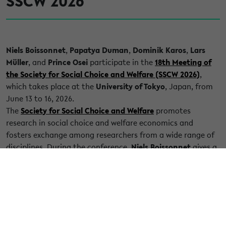
SSCW 2026
Niels Boissonnet
,
Papatya Duman
,
Dominik Karos
,
Lars
Müller
, and
Prince Osei
participate in the
18th Meeting of
the Society for Social Choice and Welfare (SSCW 2026)
,
which takes place at the
University of Tokyo
, Japan, from
June 13 to 16, 2026.
The
Society for Social Choice and Welfare
promotes
research in social choice and welfare economics and
fosters exchange among researchers from a wide range of
disciplines. During the conference,
Niels Boissonnet
gives a
talk on
Interpersonal Comparisons Under Consensual
Dilemma
,
Papatya Duman
presents her research on
Core
Extensions with Hierarchical Coalitional Rationality
,
Dominik Karos
discusses
Implementing Midpoint-
Dominating Bargaining Solutions
,
Lars Müller
presents the
paper
Calling the Price or Making the Call? Role Preferences