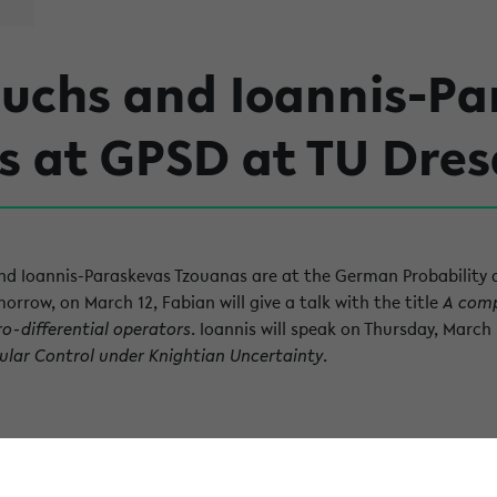
Fuchs and Ioannis-Pa
s at GPSD at TU Dre
nd Ioannis-Paraskevas Tzouanas are at the German Probability 
rrow, on March 12, Fabian will give a talk with the title
A comp
ro-differential operators
. Ioannis will speak on Thursday, March
ular Control under Knightian Uncertainty
.