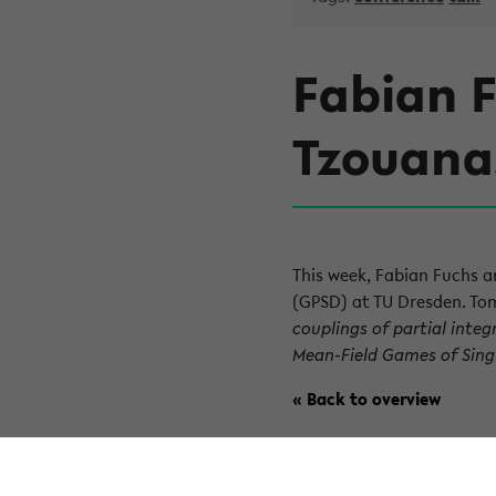
Fabian 
Tzouana
This week, Fabian Fuchs a
(GPSD) at TU Dresden. Tomo
couplings of partial integ
Mean-Field Games of Sing
« Back to overview