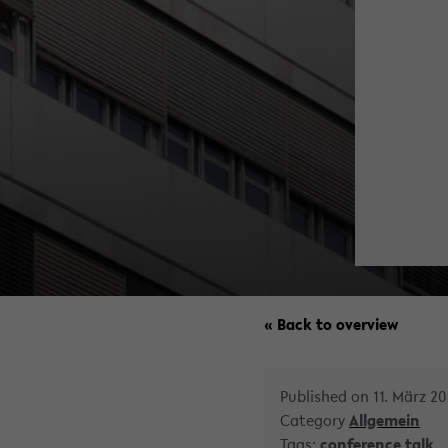
« Back to overview
Published on 11. März 2
Category
Allgemein
Tags:
conference
talk