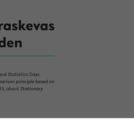
raskevas
sden
and Statistics Days
arison principle based on
 13, about
Stationary