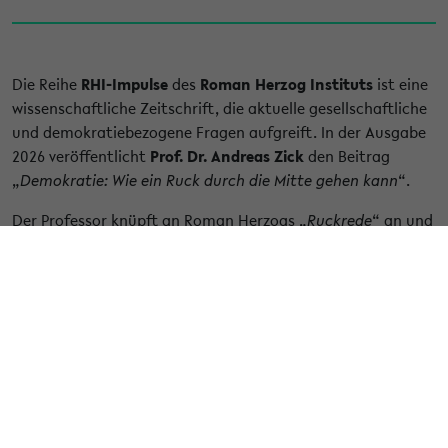
Die Reihe
RHI-Impulse
des
Roman Herzog Instituts
ist eine
wissenschaftliche Zeitschrift, die aktuelle gesellschaftliche
und demokratiebezogene Fragen aufgreift. In der Ausgabe
2026 veröffentlicht
Prof. Dr. Andreas Zick
den Beitrag
„
Demokratie: Wie ein Ruck durch die Mitte gehen kann
“.
Der Professor knüpft an Roman Herzogs „
Ruckrede
“ an und
zeigt, dass demokratische Erneuerung heute mehr denn je
notwendig ist. Auf Basis seiner Konfliktforschung betont er,
dass Zukunftshoffnung ein zentraler Motor demokratischer
Handlungsfähigkeit ist: Optimistische Zukunftsbilder
fördern Dialog und Zusammenhalt, während Pessimismus
autoritäre und ausgrenzende Tendenzen verstärkt.
Sein Beitrag plädiert für eine gestärkte, inklusive
gesellschaftliche Mitte, die Vielfalt integriert,