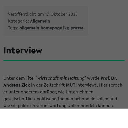
Veröffentlicht am 17. Oktober 2025
Kategorie:
Allgemein
Tags:
allgemein
homepage
ikg
presse
Interview
Unter dem Titel "
Wirtschaft mit Haltung
" wurde
Prof. Dr.
Andreas Zick
in der Zeitschrift
MUT
interviewt. Hier sprach
er unter anderem darüber, wie Unternehmen
gesellschaftlich-politische Themen behandeln sollen und
wie sie politisch verantwortungsvoller handeln können.