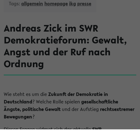
Tags:
allgemein
homepage
ikg
presse
Andreas Zick im SWR
Demokratieforum: Gewalt,
Angst und der Ruf nach
Ordnung
Wie steht es um die
Zukunft der Demokratie in
Deutschland
? Welche Rolle spielen
gesellschaftliche
Ängste, politische Gewalt
und der Aufstieg
rechtsextremer
Bewegungen
?
Diesen Fragen widmet sich das aktuelle
SWR
Demokratieforum
auf dem Hambacher Schloss. Mit dabei: