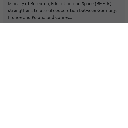
Ministry of Research, Education and Space (BMFTR),
strengthens trilateral cooperation between Germany,
France and Poland and connec...
» Weiterlesen
Kategorie:
Allgemein
Tags:
application
» Veröffentlicht am 22. Mai 2026
Call for Applications: NEOLAiA
Visiting Researchers (NVR)
Programme 2026
The NEOLAiA Visiting Researchers (NVR) Programme,
offered by the LE STUDIUM Loire Valley Institute for
Advanced Studies and the Université de Tours, is aimed
at international resea...