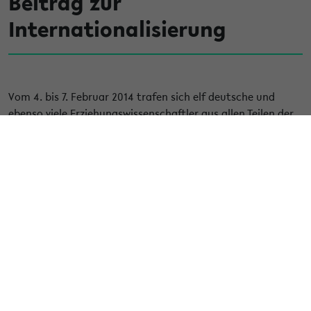
Beitrag zur
Internationalisierung
Vom 4. bis 7. Februar 2014 trafen sich elf deutsche und
ebenso viele Erziehungswissenschaftler aus allen Teilen der
Türkei zu einem bilateralen Workshop in Bielefeld zum
Thema "Portfolio in der Lehrerbildung" initiiert und geleitet
von Prof. Dr. Barbara Koch-Priewe (Universität Bielefeld,
Fakultät für Erziehungswissenschaft AG4) und Ass. Prof. Dr.
Fisun Aksit (Erciyes Universität, Kayseri, Türkei). Der
Austausch wurde durch Mittel des Bundesministeriums für
Bildung und Forschung (BMBF) gefördert. [...]
Den gesamten Artikel finden Sie hier:
[ link ]