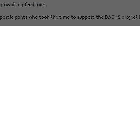
ly awaiting feedback.
e participants who took the time to support the DACHS project 
the DACHS project
ies
Information for...
 of Biology
Pupils
y of Chemistry
Prospective Students