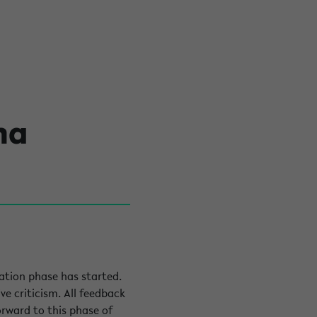
ha
uation phase has started.
ve criticism. All feedback
orward to this phase of