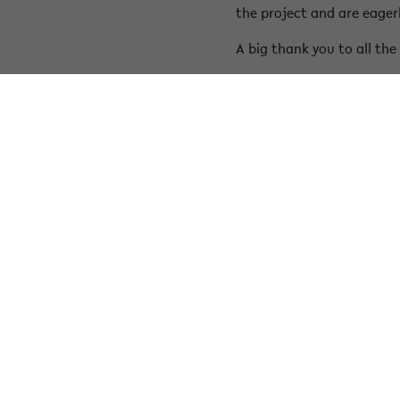
the project and are eager
A big thank you to all th
Further information on 
« Back to overview
Service
Facult
Application
Faculty
Campus and Construction
Facult