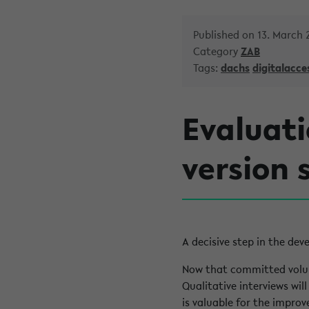
Published on 13. March 
Category
ZAB
Tags:
dachs
digitalacces
Evaluat
version 
A decisive step in the de
Now that committed volunt
Qualitative interviews wil
is valuable for the impro