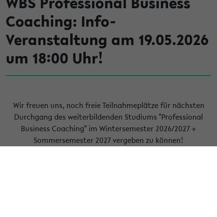
WBS Professional Business
Coaching: Info-
Veranstaltung am 19.05.2026
um 18:00 Uhr!
Wir freuen uns, noch freie Teilnahmeplätze für nächsten
Durchgang des weiterbildenden Studiums "Professional
Business Coaching" im Wintersemester 2026/2027 +
Sommersemester 2027 vergeben zu können!
In unseren unverbindlichen Info-Veranstaltungen via Zoom
informiert Studiengangsleiter Dr. Christian Kuhlmann über
die inhaltlichen Schwerpunkte, Ziele und organisatorischen
Details.
Die nächste Info-Veranstaltung findet am 19.05.2026 von