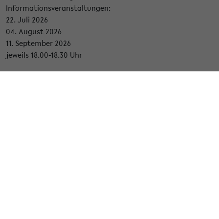
Informationsveranstaltungen:
22. Juli 2026
04. August 2026
11. September 2026
jeweils 18.00-18.30 Uhr
https://uni-bielefeld.zoom-x.de/j/65781795898?
pwd=yDWgVaRN3kFPPHA88Kb9qMxN77SZap.1
Meeting-ID: 657 8179 5898
Passwort: 833141
Auf einen Blick:
Fernstudium Angewandte Gesundheitswissenschaften
(FAG), Uni Bielefeld
• Flexibel: kompakte online Weiterbildung neben Beruf,
Familie und Freizeit (1 Jahr)
• Abschluss: Universitätszertifikat - anerkannt und
hochwertig (staatliche Universität)
•Termine: regelmäßige online Lehrveranstaltungen (Fr 15-