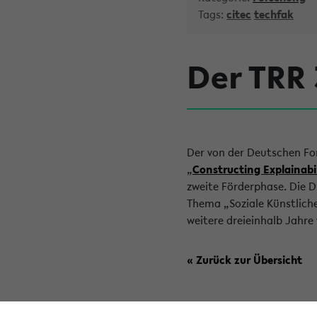
Tags:
citec
techfak
Der TRR 
Der von der Deutschen Fo
„
Constructing Explainabil
zweite Förderphase. Die 
Thema „Soziale Künstliche
weitere dreieinhalb Jahre 
« Zurück zur Übersicht