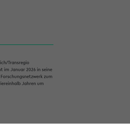
ich/Transregio
ht im Januar 2026 in seine
re Forschungsnetzwerk zum
 viereinhalb Jahren um