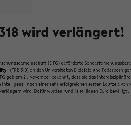
318 wird verlängert!
rschungsgemeinschaft (DFG) geförderte Sonderforschungsbere
ity
“ (TRR 318) an den Universitäten Bielefeld und Paderborn ge
DFG gab am 21. November bekannt, dass sie das interdisziplinä
 Intelligenz“ nach einer sehr erfolgreichen ersten Laufzeit von
verlängern wird. Dafür wurden rund 14 Millionen Euro bewilligt.