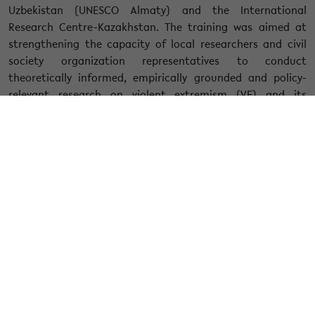
Uzbekistan (UNESCO Almaty) and the International
Research Centre-Kazakhstan. The training was aimed at
strengthening the capacity of local researchers and civil
society organization representatives to conduct
theoretically informed, empirically grounded and policy-
relevant research on violent extremism (VE) and its
prevention (PVE). The training also included Q&A sessions
and interactive group discussions. Be taking into account
different methodological and practical approaches in the
field of PVE and examining case studies based on semi-
structured interviews, the workshop enabled the
participants to develop their skills in drafting proposals for
VE-/PVE-related individual/collective research projects.
Blog written by Chiara Pierobon