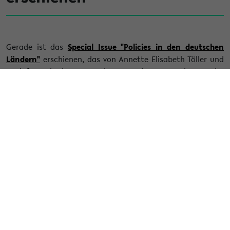
Gerade ist das
Special Issue "Policies in den deutschen
Ländern"
erschienen, das von Annette Elisabeth Töller und
Detlef Sack herausgegeben wurde. Im Rahmen der
komparativen Policy-Analyse wird anhand unterschiedlicher
Politikfelder (z.B. Migrations-, Umwelt-, Wirtschafts- und
Gesundheitspolitik), aber auch im Politikfeldvergleich
untersucht, wie und warum es zu regulatorischen
Unterschieden in den Bundesländern gekommen ist. Das
Special Issue stellt dabei nicht allein neue Datensätze für
die Gesetzgebungsanalyse vor, sondern lotet zudem die
Möglichkeiten der Qualitative Comparative Analysis als
einer Methode des Vergleichs systematisch aus.
« Zurück zur Übersicht