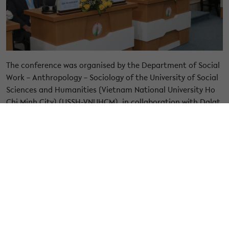
The conference was organised by the Department of Social
Work – Anthropology – Sociology of the University of Social
Sciences and Humanities (Vietnam National University Ho
Chi Minh City) (USSH-VNUHCM), in collaboration with Dalat
University, University of Social Sciences and Humanities
(Vietnam National University Hanoi), and the Institute of
Anthropology and Religious Studies. It was supported by
distinguished international academic institutions,
including the Wenner-Gren Foundation, Yale University
(US), Copenhagen University (Denmark), and Bielefeld
University (Germany).