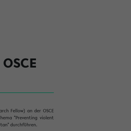
r OSCE
earch Fellow) an der OSCE
Thema "Preventing violent
stan" durchführen.