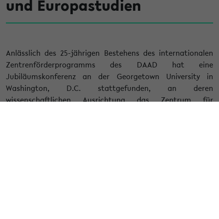
und Europastudien
Anlässlich des 25-jährigen Bestehens des internationalen
Zentrenförderprogramms des DAAD hat eine
Jubiläumskonferenz an der Georgetown University in
Washington, D.C. stattgefunden, an deren
wissenschaftlichen Ausrichtung das Zentrum für
Deutschland -und Europastudien (ZDES/CGES) durch die
Mitwirkung von Dr. Verena Molitor im Konferenzbeirat
maßgeblich beteiligt war. Einen Konferenzbericht finden Sie
hier
.
Der DAAD hat einen Jubiläumsband herausgegeben, in dem
vielfältige Informationen zu dem weltweiten Programm
gegeben sowie sämtliche geförderte Zentren - so auch das
St. Petersburger-Bielefelder Zentrum für Deutschland- und
Europastudien (ZDES/CGES) - und ihre Arbeitsschwerpunkte