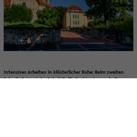
Intensives Arbeiten in klösterlicher Ruhe: Beim zweiten
Schreib-Retreat der Fakultät für Rechtswissenschaft
nutzten Doktorandinnen eine Woche konzentrierter
Schreibphasen, fachlicher Impulse und
Ausgleichsangebote, um ihre Dissertationen
voranzubringen.
Als Kooperation des Promotionsprogrammes mit der
Gleichstellungskommission fand in der Woche vom 15.-19.
September 2025 ein Schreib-Retreat für die