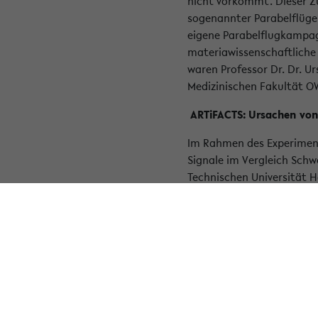
nicht vorkommt. Dieser Zu
sogenannter Parabelflüge
eigene Parabelflugkampag
materiawissenschaftliche
waren Professor Dr. Dr. Ur
Medizinischen Fakultät O
ARTiFACTS: Ursachen von
Im Rahmen des Experiment
Signale im Vergleich Schw
Technischen Universität 
Messung von Herzfunktion
Forschungsflugzeug Airbu
wurden das vierköpfige 
sowohl lineare Beschleun
Herzspitze angebracht. Z
wurde ein Referenzsensor
Zur Durchführung der Unt