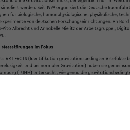
stand ohne Gravitationseinfluss, der eigentlich nur im Weltall 
 simuliert werden. Seit 1999 organisiert die Deutsche Raumfah
nen für biologische, humanphysiologische, physikalische, tech
 Experimente von deutschen Forschungseinrichtungen. An Bord d
s-Vito Albrecht und Annabelle Mielitz der Arbeitsgruppe „Digita
WL.
 Messstörungen im Fokus
s ARTiFACTS (Identifikation gravitationsbedingter Artefakte b
erelosigkeit und bei normaler Gravitation) haben sie gemeinsa
Hamburg (TUHH) untersucht, wie genau die gravitationsbedingte
en 2/3 entstehen. Während der dreitägigen Parabelflugkampa
s A310 ZERO-G, organisiert und gefördert durch das DLR in Ko
Forschungsteam mit sogenannten 6-DOF-Sensoren ausgestattet.
igungen als auch Winkelgeschwindigkeiten und wurden am Brust
usätzlich kam wurde ein EKG zum Einsatz. Um externe Bewegunge
 am Boden des Flugzeugs genutzt.
ersuchungen in der Schwerelosigkeit kam unter anderem auch 