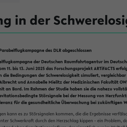
g in der Schwerelosi
r Parabelflugkampagne des DLR abgeschlossen
elflugkampagne der Deutschen Raumfahrtagentur im Deutsche
 11. bis 13. Juni 2025 das Forschungsprojekt ARTiFACTS erfolg
die Bedingungen der Schwerelosigkeit simuliert, vergleichbar
o Albrecht und Annabelle Mielitz der Medizinischen Fakultät OW
t an Bord. Im Rahmen der Studie haben sie die nahezu vollstä
ravitationsbedingte Störsignale bei der Messung von Herzfunkt
evanz für die gesundheitliche Überwachung bei zukünftigen 
n kann es zu Störsignalen kommen, die die Ergebnisse verfäls
ter Schwerkraft durch den Herzschlag kippen – ein Problem, da