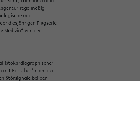
herrscht, kann innerhalb
rtagentur regelmäßig
nologische und
er diesjährigen Flugserie
le Medizin“ von der
allistokardiographischer
m mit Forscher*innen der
n Störsignale bei der
gne auf dem
operation mit Novespace,
 Diese Sensoren messen
bein und an der
n zu kontrollieren,
eine neuartige