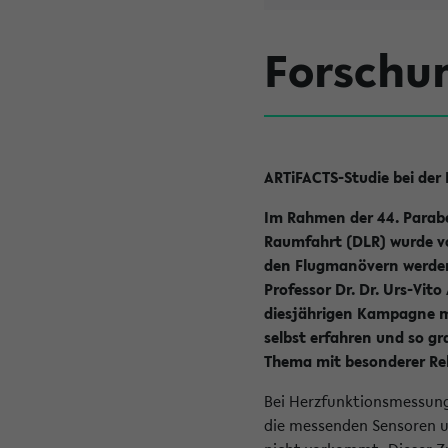
Forschun
ARTiFACTS-Studie bei de
Im Rahmen der 44. Parab
Raumfahrt (DLR) wurde vom
den Flugmanövern werden 
Professor Dr. Dr. Urs-Vit
diesjährigen Kampagne mi
selbst erfahren und so g
Thema mit besonderer Rel
Bei Herzfunktionsmessunge
die messenden Sensoren un