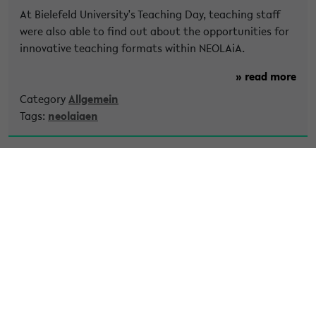
At Bielefeld University's Teaching Day, teaching staff
were also able to find out about the opportunities for
innovative teaching formats within NEOLAiA.
» read more
Category
Allgemein
Tags:
neolaiaen
» Published on 20. November 2025
Data Stories for Europe: Interview
with Katharina Weiß
How can science communication strengthen
democracy and make European collaboration more
tangible? In this interview, Katharina Weiß, Delegate in
Work Package 8 of the European University Alliance
NEOLAiA at Bielefeld University, discusses the role of