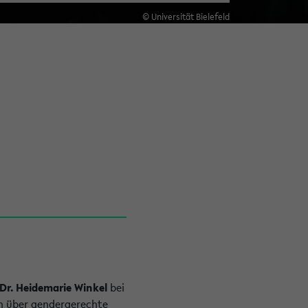
© Universität Bielefeld
 Dr. Heidemarie Winkel
bei
n über gendergerechte