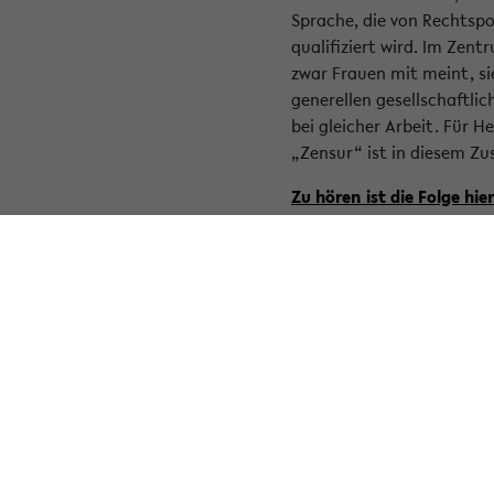
Sprache, die von Rechtsp
qualifiziert wird. Im Zen
zwar Frauen mit meint, si
generellen gesellschaftli
bei gleicher Arbeit. Für 
„Zensur“ ist in diesem Z
Zu hören ist die Folge hier
Heidemarie Winkel / Foto:
« Zurück zur Übersicht