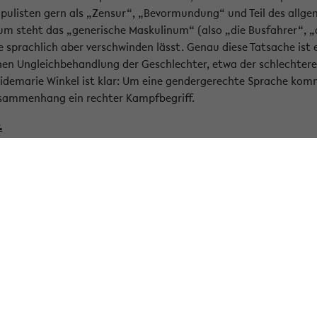
opulisten gern als „Zensur“, „Bevormundung“ und Teil des all
trum steht das „generische Maskulinum“ (also „die Busfahrer“, „
e sprachlich aber verschwinden lässt. Genau diese Tatsache ist 
chen Ungleichbehandlung der Geschlechter, etwa der schlechter
Heidemarie Winkel ist klar: Um eine gendergerechte Sprache k
usammenhang ein rechter Kampfbegriff.
.
 Mike-Dennis Müller