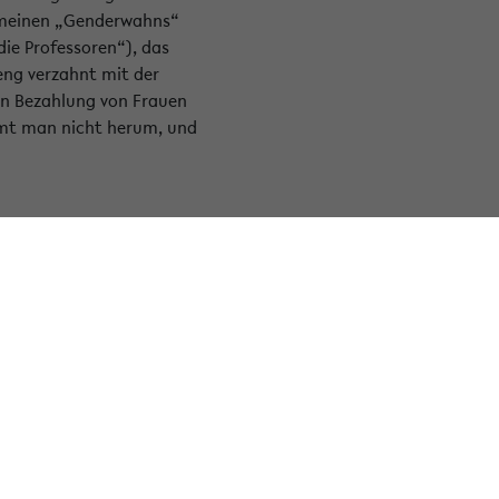
gemeinen „Genderwahns“
die Professoren“), das
eng verzahnt mit der
en Bezahlung von Frauen
ommt man nicht herum, und
Facebook
Instagram
LinkedIn
Youtube