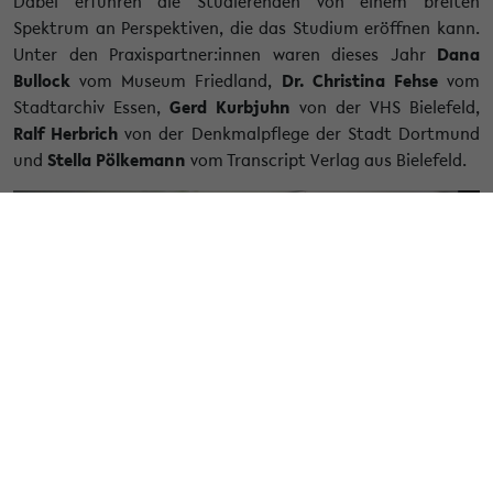
Dabei erfuhren die Studierenden von einem breiten
Spektrum an Perspektiven, die das Studium eröffnen kann.
Unter den Praxispartner:innen waren dieses Jahr
Dana
Bullock
vom Museum Friedland,
Dr. Christina Fehse
vom
Stadtarchiv Essen,
Gerd Kurbjuhn
von der VHS Bielefeld,
Ralf Herbrich
von der Denkmalpflege der Stadt Dortmund
und
Stella Pölkemann
vom Transcript Verlag aus Bielefeld.