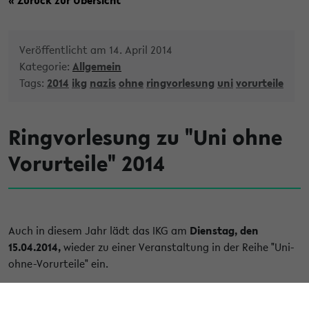
Veröffentlicht am 14. April 2014
Kategorie:
Allgemein
Tags:
2014
ikg
nazis
ohne
ringvorlesung
uni
vorurteile
Ringvorlesung zu "Uni ohne
Vorurteile" 2014
Auch in diesem Jahr lädt das IKG am
Dienstag, den
15.04.2014,
wieder zu einer Veranstaltung in der Reihe "Uni-
ohne-Vorurteile" ein.
Die Ringvorlesung beginnt
um 18:15 Uhr in H6
.