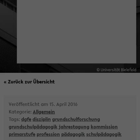
© Universität Bielefeld
« Zurück zur Übersicht
Veröffentlicht am 15. April 2016
Kategorie:
Allgemein
Tags:
dgfe
disziplin
grundschulforschung
grundschulpädagogik
jahrestagung
kommission
primarstufe
profession
pädagogik
schulpädagogik