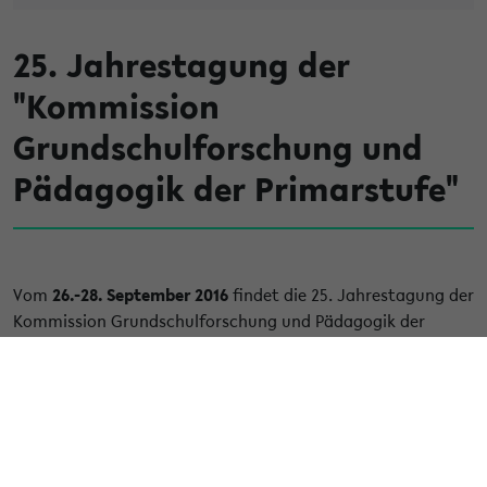
25. Jahrestagung der
"Kommission
Grundschulforschung und
Pädagogik der Primarstufe"
Vom
26.-28. September 2016
findet die 25. Jahrestagung der
Kommission Grundschulforschung und Pädagogik der
Primarstufe der Sektion Schulpädagogik der DGFE an der
Universität Bielefeld statt. Die Tagung steht unter der
Thematik „Profession und Disziplin - Grundschulpädagogik
im Diskurs“.
In diesem Rahmen sollen Forschungs-, Kooperations- und