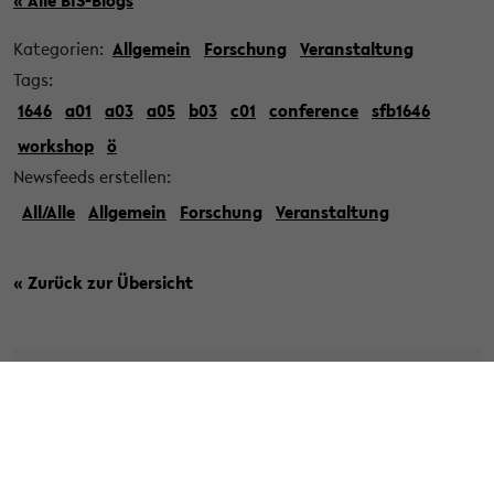
« Alle BIS-Blogs
Kategorien:
Allgemein
Forschung
Veranstaltung
Tags:
1646
a01
a03
a05
b03
c01
conference
sfb1646
workshop
ö
Newsfeeds erstellen:
All/Alle
Allgemein
Forschung
Veranstaltung
« Zurück zur Übersicht
» Veröffentlicht am 20. November 2025
Conference Review: Project B05
hosted a Research Workshop on Open
Texture