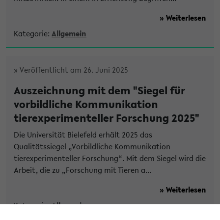
» Weiterlesen
Kategorie:
Allgemein
» Veröffentlicht am 26. Juni 2025
Auszeichnung mit dem "Siegel für
vorbildliche Kommunikation
tierexperimenteller Forschung 2025"
Die Universität Bielefeld erhält 2025 das
Qualitätssiegel „Vorbildliche Kommunikation
tierexperimenteller Forschung“. Mit dem Siegel wird die
Arbeit, die zu „Forschung mit Tieren a...
» Weiterlesen
Kategorie:
Allgemein