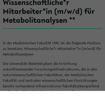
Wissenschaftliche*r
Mitarbeiter*in (m/w/d) für
Metabolitanalysen **
In der Medizinischen Fakultät OWL ist die folgende Position
zu besetzen: Wissenschaftliche*r Mitarbeiter*in (m/w/d) für
Metabolitanalysen
Die Universität Bielefeld plant die Errichtung
zukunftsweisender Forschungsinfrastrukturen, die in den
naturwissenschaftlichen Fakultäten, der Medizinischen
Fakultät und zentralen wissenschaftlichen Einrichtungen
bereits vorhandene Infrastrukturen fakultätsübergreifend
in ,Core Facilities‘ bündelt und substanziell
weiterentwickelt. Ausgehend von der bestehenden Omics
Technologie-Plattform im Centrum für Biotechnologie