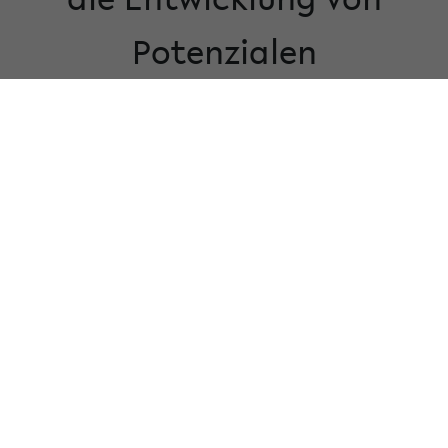
Potenzialen
© Magnus Krenz
Das vierte Video aus dem BGHS-Filmprojekts „Von
Menschen und Dingen – Wissenschaft im Gespräch“