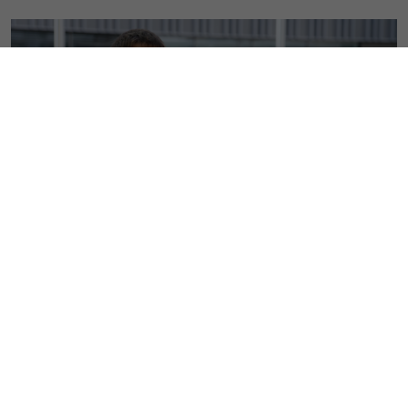
© Magnus Krenz)
(
Im neuen Film des BGHS-Filmprojekts „Von Menschen
und Dingen – Wissenschaft im Gespräch“ erzählt
Markus Buderath von seiner Forschung zur Reform
der schottischen Polizei und den Erfahrungen, die er
bei der Feldforschung in Schottland gemacht hat. In