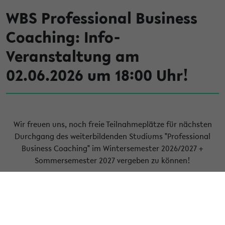
WBS Professional Business
Coaching: Info-
Veranstaltung am
02.06.2026 um 18:00 Uhr!
Wir freuen uns, noch freie Teilnahmeplätze für nächsten
Durchgang des weiterbildenden Studiums "Professional
Business Coaching" im Wintersemester 2026/2027 +
Sommersemester 2027 vergeben zu können!
In unseren unverbindlichen Info-Veranstaltungen via Zoom
informiert Studiengangsleiter Dr. Christian Kuhlmann über
die inhaltlichen Schwerpunkte, Ziele und organisatorischen
Details.