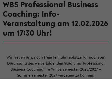
WBS Professional Business
Coaching: Info-
Veranstaltung am 12.02.2026
um 17:30 Uhr!
Wir freuen uns, noch freie Teilnahmeplätze für nächsten
Durchgang des weiterbildenden Studiums "Professional
Business Coaching" im Wintersemester 2026/2027 +
Sommersemester 2027 vergeben zu können!
In unseren unverbindlichen Info-Veranstaltungen via Zoom
informiert Studiengangsleiter Dr. Christian Kuhlmann über
die inhaltlichen Schwerpunkte, Ziele und organisatorischen
Details. Die nächste Info-Veranstaltung findet am
12.02.2026 von 17:30 - 18:30 Uhr statt.