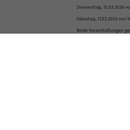
Donnerstag, 12.03.2026 von
Dienstag, 17.03.2026 von 1
Beide Veranstaltungen ge
« Zurück zur Übersicht
Service
Fakult
Anreise und Kontakt
Fakultä
Bewerbung
Fakult