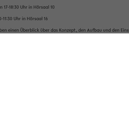
 17-18:30 Uhr in Hörsaal 10
0-11:30 Uhr in Hörsaal 16
ben einen Überblick über das Konzept, den Aufbau und den Eins
äten
Informationen für...
t für Biologie
Schüler*innen
ät für Chemie
Studieninteressierte