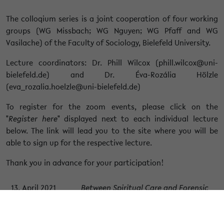
The colloqium series is a joint cooperation of four working
groups (
WG Missbach; WG Nguyen; WG Pfaff and WG
Vasilache
) of the Faculty of Sociology, Bielefeld University.
Lecture coordinators:
Dr. Phill Wilcox (phill.wilcox@uni-
bielefeld.de) and Dr. Éva-Rozália Hölzle
(eva_rozalia.hoelzle@uni-bielefeld.de)
To register for the zoom events, please click on the
"
Register here
" displayed next to each individual lecture
below. The link will lead you to the site where you will be
able to sign up for the respective lecture.
Thank you in advance for your participation!
13. April 2021
Between Spiritual Care and Forensic
16:00–18:00 c.t.
Care: Situating the Remains of War
Zoom event
Dead in Contemporary Vietnam
Register here
Dr. Tâm T. T. Ngô