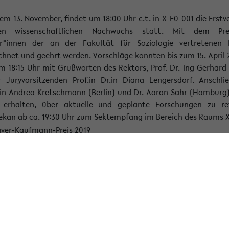
 13. November, findet um 18:00 Uhr c.t. in X-E0-001 die Erstv
 wissenschaftlichen Nachwuchs statt. Mit dem Prei
er*innen der an der Fakultät für Soziologie vertretenen
hnet und geehrt werden. Vorschläge konnten bis zum 15. April 
18:15 Uhr mit Grußworten des Rektors, Prof. Dr.-Ing Gerhard S
 Juryvorsitzenden Prof.in Dr.in Diana Lengersdorf. Anschl
.in Andrea Kretschmann (Berlin) und Dr. Aaron Sahr (Hamburg
t erhalten, über aktuelle und geplante Forschungen zu re
Dekan ab ca. 19:30 Uhr zum Sektempfang im Bereich des Raums X
Programmübersicht zum Franz-Xaver-Kaufmann-Preis 2019
ird fotografiert und gefilmt. Die Bilder sind zur Veröffent