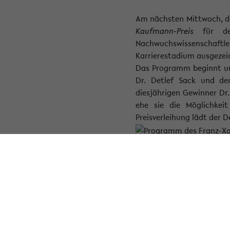
Am nächsten Mittwoch, dem
Kaufmann-Preis
für den
Nachwuchswissenschaftl
Karrierestadium ausgezeic
Das Programm beginnt um 
Dr. Detlef Sack und der
diesjährigen Gewinner Dr
ehe sie die Möglichkei
Preisverleihung lädt der 
Bei der Veranstaltung w
Printmedien vorgesehen.
« Zurück zur Übersicht