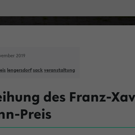
ovember 2019
eis
lengersdorf
sack
veranstaltung
eihung des Franz-Xav
n-Preis