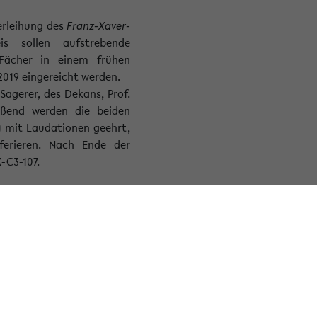
erleihung des
Franz-Xaver-
s sollen aufstrebende
 Fächer in einem frühen
2019 eingereicht werden.
agerer, des Dekans, Prof.
ießend werden die beiden
) mit Laudationen geehrt,
ferieren. Nach Ende der
-C3-107.
lichung in digitalen und