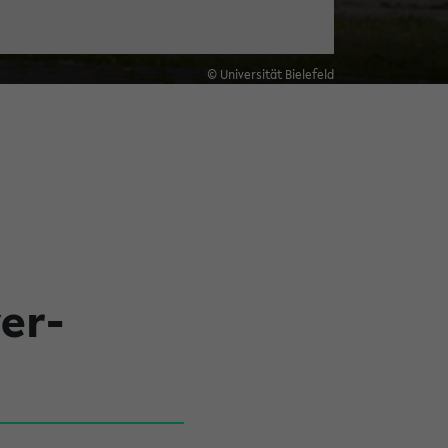
© Universität Bielefeld
er-