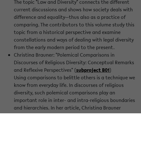
The topic "Law and Diversity" connects the different
current discussions and shows how society deals with
difference and equality—thus also as a practice of
comparing. The contributors to this volume study this
topic from a historical perspective and examine
constellations and ways of dealing with legal diversity
from the early modern period to the present.
Christina Brauner: "Polemical Comparisons in
Discourses of Religious Diversity: Conceptual Remarks
and Reflexive Perspectives" (
subproject B01
)
Using comparisons to belittle others is a technique we
know from everyday life. In discourses of religious
diversity, such polemical comparisons play an
important role in inter- and intra-religious boundaries
and hierarchies. In her article, Christina Brauner
combines polemical comparisons with more general
methodological questions.
Johannes Grave, Joris Corin Heyder and Britta
Hochkirchen (Eds.):
"Sehen als Vergleichen. Praktiken