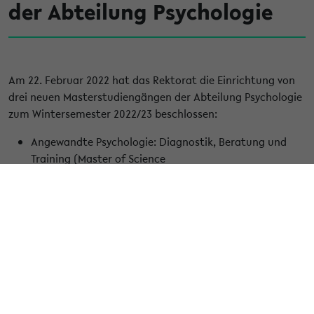
der Abteilung Psychologie
Am 22. Februar 2022 hat das Rektorat die Einrichtung von
drei neuen Masterstudiengängen der Abteilung Psychologie
zum Wintersemester 2022/23 beschlossen:
Angewandte Psychologie: Diagnostik, Beratung und
Training (Master of Science
Klinische Psychologie und Psychotherapie (Master of
Science)
Psychologie mit Schwerpunkt Experimentelle
Psychologie und Neurowissenschaft (Master of Science)
Gleichzeitig wurde die Zertifizierung der Studiengänge bis
zum 30. September 2030 ohne Auflagen und Empfehlungen
ausgesprochen. Als nächstes wird die berufsrechtliche
Anerkennung für den Master Klinische Psychologie und