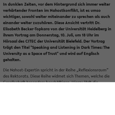
In dunklen Zeiten, vor dem Hintergrund sich immer weiter
verhärtender Fronten im Nahostkonflikt, ist es umso
wichtiger, sowohl weiter miteinander zu sprechen als auch
einander weiter zuzuhören. Diese Ansicht vertritt Dr.
Elisabeth Becker-Topkara von der Universität Heidelberg in
ihrem Vortrag am Donnerstag, 10. Juli, um 18 Uhr im
Hörsaal des CITEC der Universität Bielefeld. Der Vortrag
trägt den Titel "Speaking and Listening in Dark Times: The
University as a Space of Trust" und wird auf Englisch
gehalten.
Die Nahost-Expertin spricht in der Reihe „Reflexionsraum”
des Rektorats. Diese Reihe widmet sich Themen, welche die
Gesellschaft besonders beschäftigen. Hierzu lädt die
Universität regelmäßig Wissenschaftler*innen ein, die zu
aktuellen gesellschaftlichen Konfliktfragen einen Beitrag
leisten können. Es ist ein Angebot an die Mitglieder der
Universität, aber auch an die Stadtgesellschaft, sich mit
fundierten wissenschaftlichen Analysen zu diesen Fragen zu