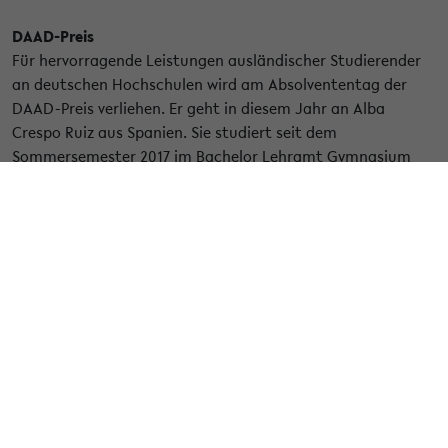
DAAD-Preis
Für hervorragende Leistungen ausländischer Studierender
an deutschen Hochschulen wird am Absolvententag der
DAAD-Preis verliehen. Er geht in diesem Jahr an Alba
Crespo Ruiz aus Spanien. Sie studiert seit dem
Sommersemester 2017 im Bachelor Lehramt Gymnasium
Spanisch / Anglistik. Sie betreut im International Office das
International Mentoring Programm (IMP) für Erasmus- und
Kooperationsstudierende der Universität. „Auch im
Rahmen von ehrenamtlichen Tätigkeiten als
Sprachtandempartnerin in Bielefeld, Betreuerin von
spanischen Migrant*innen in Herford und Mitarbeiterin der
Gruppe BIZIZ BIZI in Spanien leistet sie einen wertvollen
Beitrag in ihrem sozialen Umfeld“, heißt es in der
Begründung der Universität.
Empfang des Rektors
Das Gebäude X, in dem der Rektor die Absolventinnen und