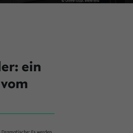
© Universität Bielefeld
er: ein
 vom
s Dramatische: Es werden