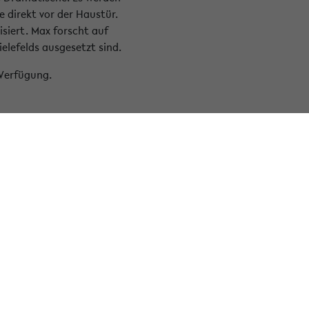
e direkt vor der Haustür.
siert. Max forscht auf
lefelds ausgesetzt sind.
 Verfügung.
Facebook
Instagram
LinkedIn
Youtube