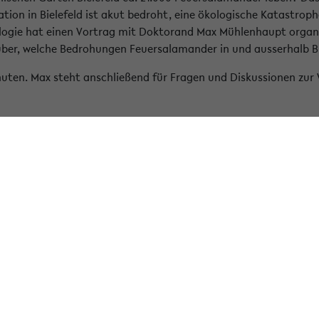
tion in Bielefeld ist akut bedroht, eine ökologische Katastroph
logie hat einen Vortrag mit Doktorand Max Mühlenhaupt organi
ber, welche Bedrohungen Feuersalamander in und ausserhalb Bie
nuten. Max steht anschließend für Fragen und Diskussionen zur