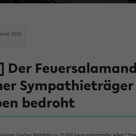
bruar 2026
] Der Feuersalamand
her Sympathieträger
ben bedroht
nischen Garten Bielefeld ca. 21.000 Feuersalamander leben? Da