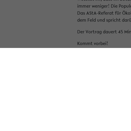
immer weniger! Die Popula
Das AStA-Referat für Öko
dem Feld und spricht darü
Der Vortrag dauert 45 Mi
Kommt vorbei!
🗓️ 27.01.26 🕣 16 Uhr 📍 H8
« Zurück zur Übersicht